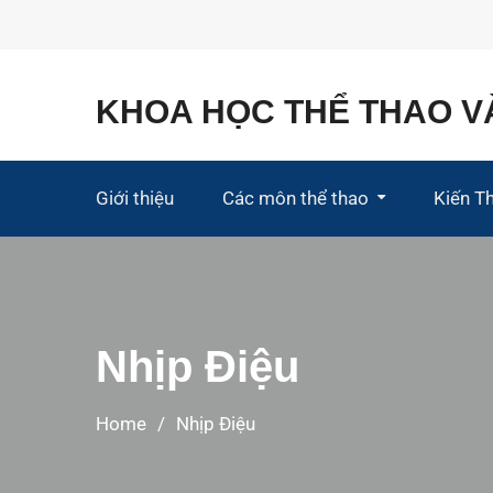
KHOA HỌC THỂ THAO V
Giới thiệu
Các môn thể thao
Kiến T
Hàm Lượng Dinh 
Nhịp Điệu
Home
Nhịp Điệu