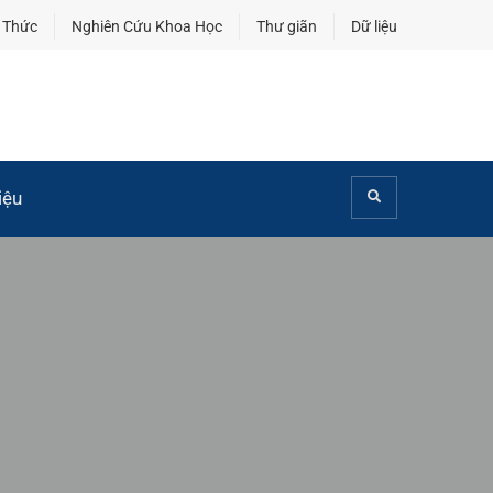
 Thức
Nghiên Cứu Khoa Học
Thư giãn
Dữ liệu
iệu