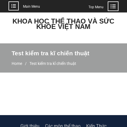
Main Menu
Top Menu
KHOA HỌC THỂ THAO VÀ SỨC
KHỎE VIỆT NAM
Test kiểm tra kĩ chiến thuật
Home
Test kiểm tra kĩ chiến thuật
Giới thiệu
Các môn thể thao
Kiến Thức