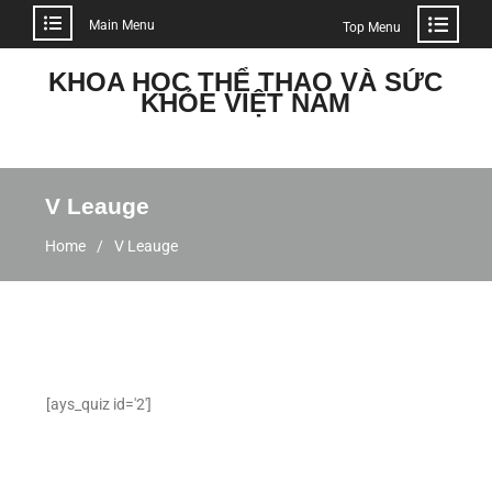
Main Menu
Top Menu
KHOA HỌC THỂ THAO VÀ SỨC
KHỎE VIỆT NAM
V Leauge
Home
V Leauge
[ays_quiz id='2']