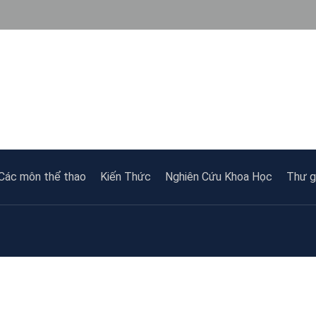
Các môn thể thao
Kiến Thức
Nghiên Cứu Khoa Học
Thư g