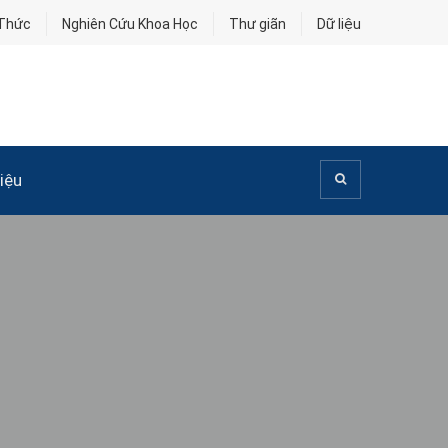
 Thức
Nghiên Cứu Khoa Học
Thư giãn
Dữ liệu
iệu