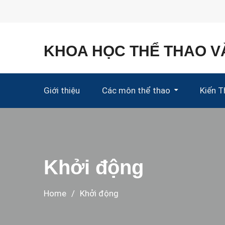
Skip
to
content
KHOA HỌC THỂ THAO V
Giới thiệu
Các môn thể thao
Kiến 
Hàm Lượng Din
Khởi động
Home
Khởi động